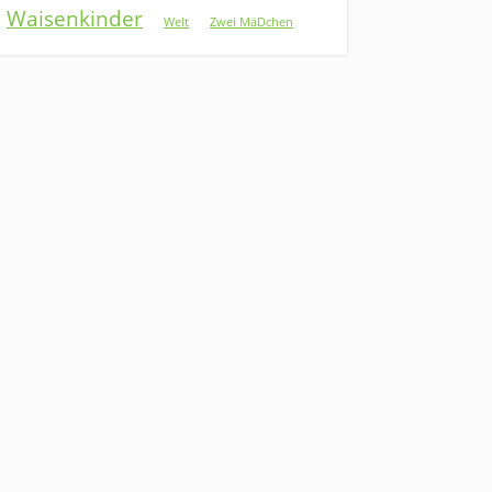
Waisenkinder
Welt
Zwei MäDchen