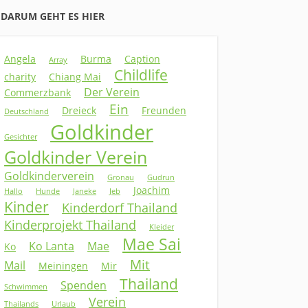
DARUM GEHT ES HIER
Angela
Burma
Caption
Array
Childlife
charity
Chiang Mai
Der Verein
Commerzbank
Ein
Dreieck
Freunden
Deutschland
Goldkinder
Gesichter
Goldkinder Verein
Goldkinderverein
Gronau
Gudrun
Joachim
Hallo
Hunde
Janeke
Jeb
Kinder
Kinderdorf Thailand
Kinderprojekt Thailand
Kleider
Mae Sai
Ko Lanta
Mae
Ko
Mit
Mail
Meiningen
Mir
Thailand
Spenden
Schwimmen
Verein
Thailands
Urlaub