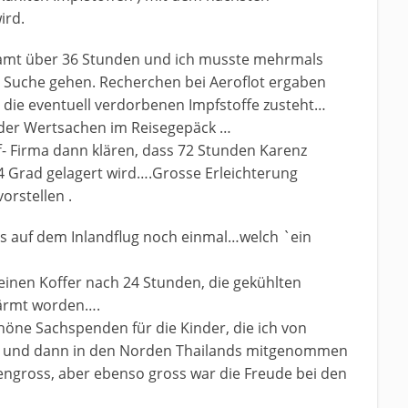
ird.
esamt über 36 Stunden und ich musste mehrmals
e Suche gehen. Recherchen bei Aeroflot ergaben
 die eventuell verdorbenen Impfstoffe zusteht…
oder Wertsachen im Reisegepäck …
ff- Firma dann klären, dass 72 Stunden Karenz
4 Grad gelagert wird….Grosse Erleichterung
orstellen .
ns auf dem Inlandflug noch einmal…welch `ein
inen Koffer nach 24 Stunden, die gekühlten
wärmt worden….
chöne Sachspenden für die Kinder, die ich von
ta und dann in den Norden Thailands mitgenommen
ngross, aber ebenso gross war die Freude bei den