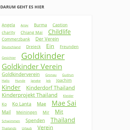
DARUM GEHT ES HIER
Angela
Burma
Caption
Array
Childlife
charity
Chiang Mai
Der Verein
Commerzbank
Ein
Dreieck
Freunden
Deutschland
Goldkinder
Gesichter
Goldkinder Verein
Goldkinderverein
Gronau
Gudrun
Joachim
Hallo
Hunde
Janeke
Jeb
Kinder
Kinderdorf Thailand
Kinderprojekt Thailand
Kleider
Mae Sai
Ko Lanta
Mae
Ko
Mit
Mail
Meiningen
Mir
Thailand
Spenden
Schwimmen
Verein
Thailands
Urlaub