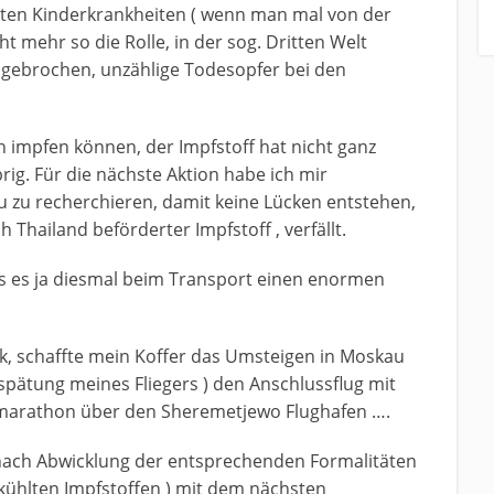
nten Kinderkrankheiten ( wenn man mal von der
t mehr so die Rolle, in der sog. Dritten Welt
sgebrochen, unzählige Todesopfer bei den
ch impfen können, der Impfstoff hat nicht ganz
rig. Für die nächste Aktion habe ich mir
 zu recherchieren, damit keine Lücken entstehen,
Thailand beförderter Impfstoff , verfällt.
ss es ja diesmal beim Transport einen enormen
k, schaffte mein Koffer das Umsteigen in Moskau
rspätung meines Fliegers ) den Anschlussflug mit
arathon über den Sheremetjewo Flughafen ….
 nach Abwicklung der entsprechenden Formalitäten
ekühlten Impfstoffen ) mit dem nächsten