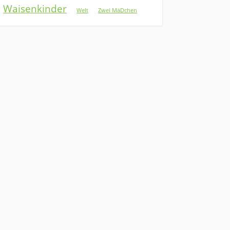
Waisenkinder
Welt
Zwei MäDchen